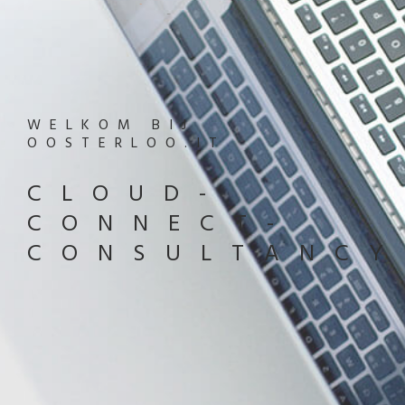
WELKOM BIJ
OOSTERLOO.IT
CLOUD-
CONNECT-
CONSULTANCY