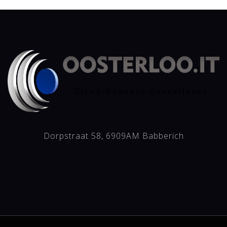
Dorpstraat 58, 6909AM Babberich