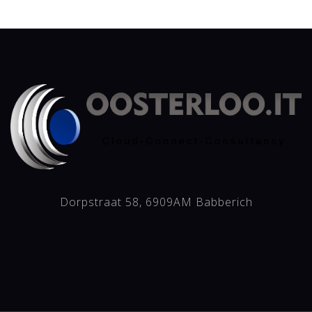
Dorpstraat 58, 6909AM Babberich