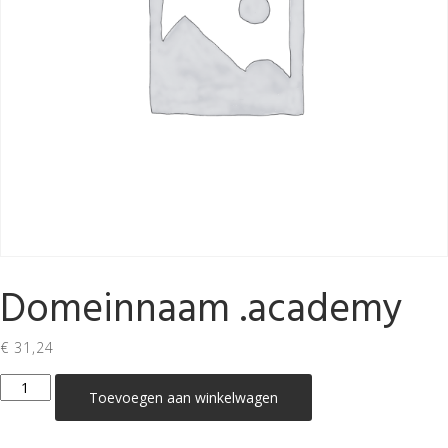
Domeinnaam .academy
€
31,24
Domeinnaam
Toevoegen aan winkelwagen
.academy
aantal