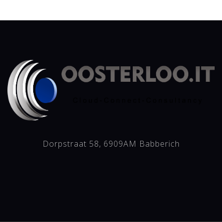
Dorpstraat 58, 6909AM Babberich