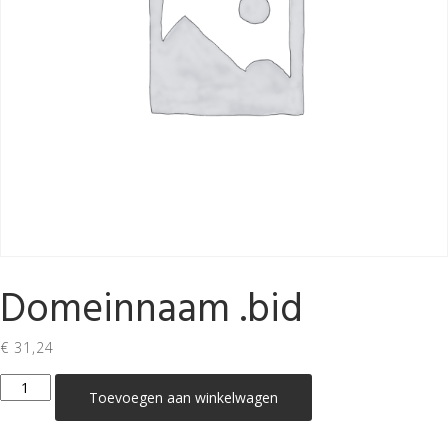
Domeinnaam .bid
€
31,24
Domeinnaam
Toevoegen aan winkelwagen
.bid
aantal