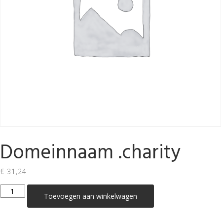
Domeinnaam .charity
€
31,24
Domeinnaam
Toevoegen aan winkelwagen
.charity
aantal