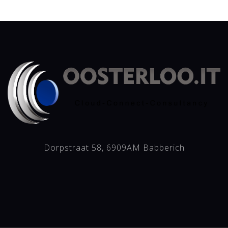
Dorpstraat 58, 6909AM Babberich