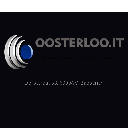
Dorpstraat 58, 6909AM Babberich