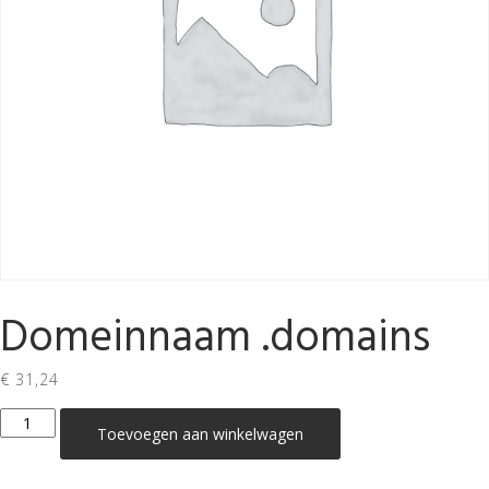
Domeinnaam .domains
€
31,24
Domeinnaam
Toevoegen aan winkelwagen
.domains
aantal