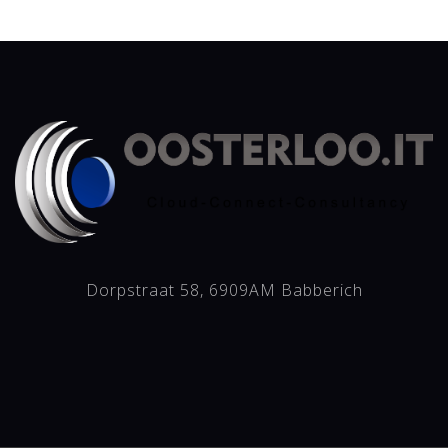
Dorpstraat 58, 6909AM Babberich