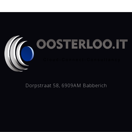
Dorpstraat 58, 6909AM Babberich