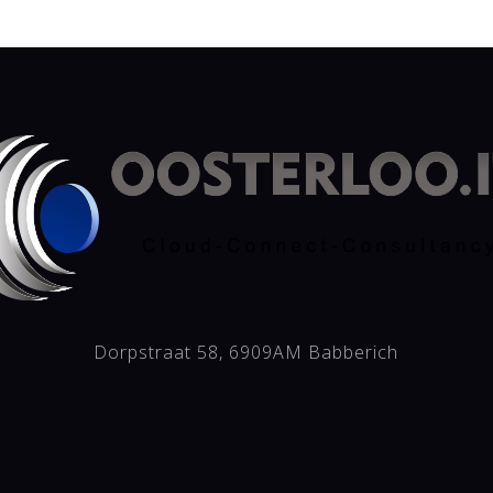
Dorpstraat 58, 6909AM Babberich