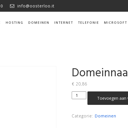
10
info@oosterloo.it
E
HOSTING
DOMEINEN
INTERNET
TELEFONIE
MICROSOFT
Domeinnaa
€
20,86
Domeinnaam
Toevoegen aan 
.group
aantal
Categorie:
Domeinen