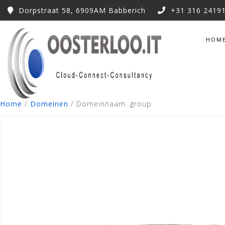
Dorpstraat 58, 6909AM Babberich
+31 316 2419
HOM
Home
/
Domeinen
/ Domeinnaam .group