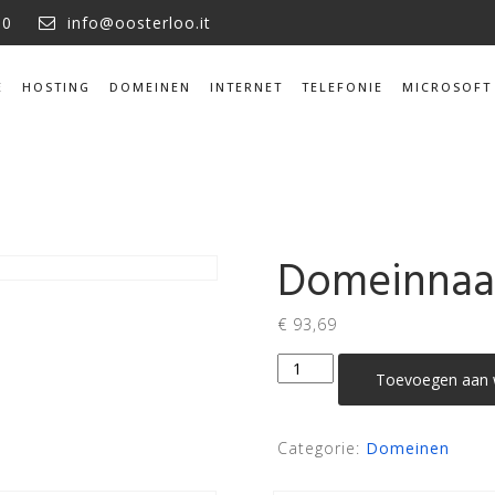
10
info@oosterloo.it
E
HOSTING
DOMEINEN
INTERNET
TELEFONIE
MICROSOFT
Domeinnaa
€
93,69
Domeinnaam
Toevoegen aan 
.hr
aantal
Categorie:
Domeinen