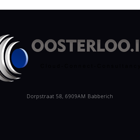
Dorpstraat 58, 6909AM Babberich