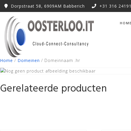
Dorpstraat 58, 6909AM Babberich
+31 316 2419
HOM
Home
/
Domeinen
/ Domeinnaam .hr
Gerelateerde producten