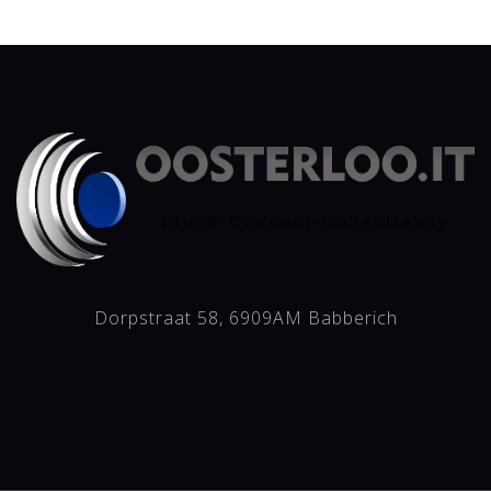
Dorpstraat 58, 6909AM Babberich