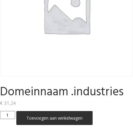
Domeinnaam .industries
€
31,24
Domeinnaam
Toevoegen aan winkelwagen
.industries
aantal