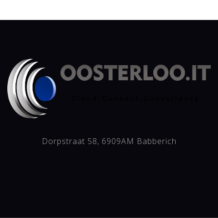
Dorpstraat 58, 6909AM Babberich