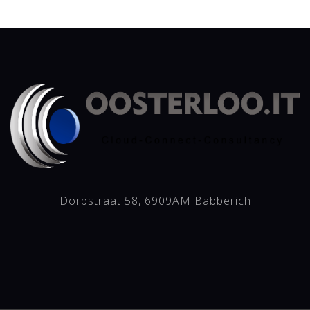
Dorpstraat 58, 6909AM Babberich