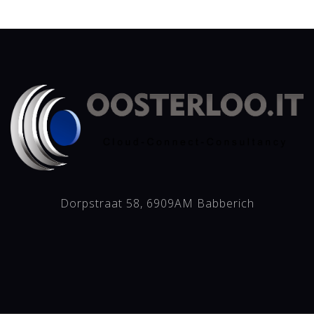
Dorpstraat 58, 6909AM Babberich