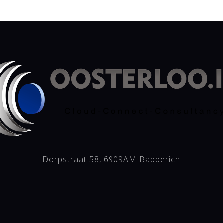
Dorpstraat 58, 6909AM Babberich