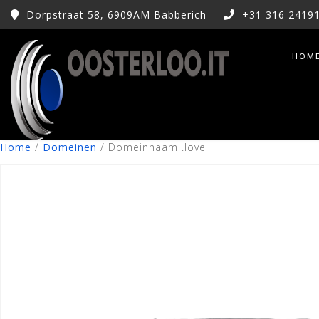
Dorpstraat 58, 6909AM Babberich
+31 316 2419
HOM
Home
/
Domeinen
/ Domeinnaam .love