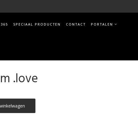
 365
SPECIAAL PRODUCTEN
CONTACT
PORTALEN
m .love
winkelwagen