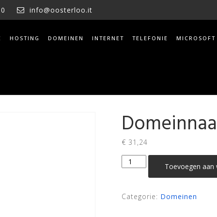
10
info@oosterloo.it
E
HOSTING
DOMEINEN
INTERNET
TELEFONIE
MICROSOFT
Domeinnaa
€
31,24
Domeinnaam
Toevoegen aan 
.love
aantal
Categorie:
Domeinen