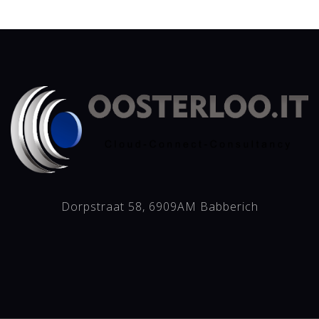
Dorpstraat 58, 6909AM Babberich