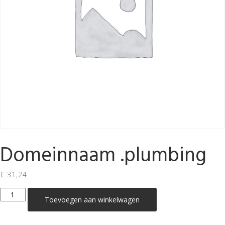
Domeinnaam .plumbing
€
31,24
Domeinnaam
Toevoegen aan winkelwagen
.plumbing
aantal